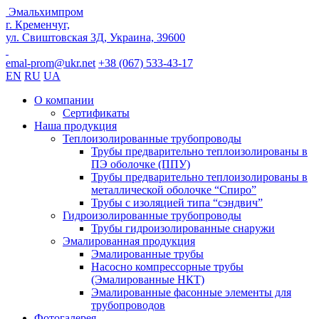
Эмальхимпром
г. Кременчуг,
ул. Свиштовская 3Д, Украина, 39600
emal-prom@ukr.net
+38 (067) 533-43-17
EN
RU
UA
О компании
Сертификаты
Наша продукция
Теплоизолированные трубопроводы
Трубы предварительно теплоизолированы в
ПЭ оболочке (ППУ)
Трубы предварительно теплоизолированы в
металлической оболочке “Спиро”
Трубы с изоляцией типа “сэндвич”
Гидроизолированные трубопроводы
Трубы гидроизолированные снаружи
Эмалированная продукция
Эмалированные трубы
Насосно компрессорные трубы
(Эмалированные НКТ)
Эмалированные фасонные элементы для
трубопроводов
Фотогалерея