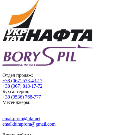
Отдел продаж:
+38 (067) 533-43-17
+38 (067) 818-17-72
Бухгалтерия:
+38 (0536) 768-777
Месенджеры:
emal-prom@ukr.net
emalkhimprom@gmail.com
Время работы: