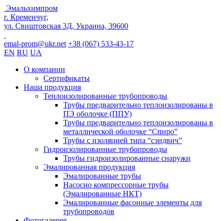
Эмальхимпром
г. Кременчуг,
ул. Свиштовская 3Д, Украина, 39600
emal-prom@ukr.net
+38 (067) 533-43-17
EN
RU
UA
О компании
Сертификаты
Наша продукция
Теплоизолированные трубопроводы
Трубы предварительно теплоизолированы в
ПЭ оболочке (ППУ)
Трубы предварительно теплоизолированы в
металлической оболочке “Спиро”
Трубы с изоляцией типа “сэндвич”
Гидроизолированные трубопроводы
Трубы гидроизолированные снаружи
Эмалированная продукция
Эмалированные трубы
Насосно компрессорные трубы
(Эмалированные НКТ)
Эмалированные фасонные элементы для
трубопроводов
Фотогалерея